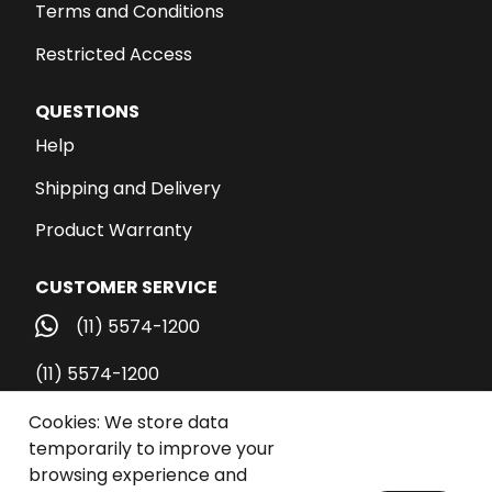
Terms and Conditions
Restricted Access
QUESTIONS
Help
Shipping and Delivery
Product Warranty
CUSTOMER SERVICE
(11) 5574-1200
(11) 5574-1200
vendas@santospub.com.br
Cookies: We store data
temporarily to improve your
Call Center
browsing experience and