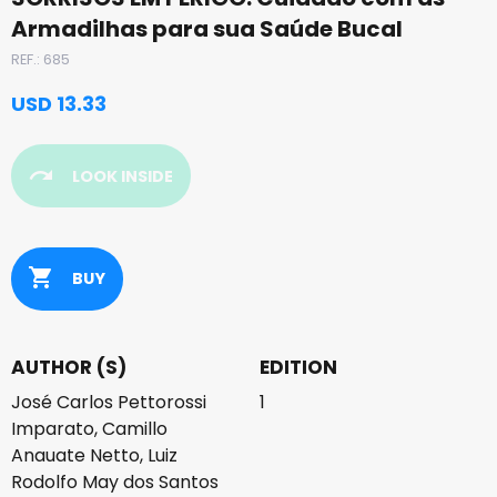
Armadilhas para sua Saúde Bucal
REF.: 685
USD 13.33
redo
LOOK INSIDE
shopping_cart
BUY
AUTHOR (S)
EDITION
José Carlos Pettorossi
1
Imparato, Camillo
Anauate Netto, Luiz
Rodolfo May dos Santos