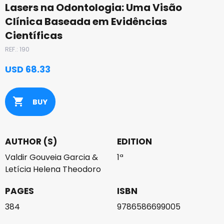
Lasers na Odontologia: Uma Visão
Clínica Baseada em Evidências
Científicas
REF.: 190
USD 68.33
shopping_cart
BUY
AUTHOR (S)
EDITION
Valdir Gouveia Garcia &
1ª
Letícia Helena Theodoro
PAGES
ISBN
384
9786586699005