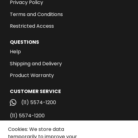
Privacy Policy
Terms and Conditions
Restricted Access
QUESTIONS
Help
Shipping and Delivery
Product Warranty
CUSTOMER SERVICE
(11) 5574-1200
(11) 5574-1200
vendas@santospub.com.br
Cookies: We store data
temporarily to improve your